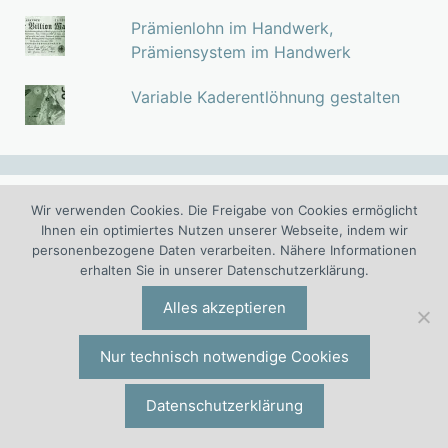
Prämienlohn im Handwerk,
Prämiensystem im Handwerk
Variable Kaderentlöhnung gestalten
Wir verwenden Cookies. Die Freigabe von Cookies ermöglicht
Neue Fachbeiträge
Ihnen ein optimiertes Nutzen unserer Webseite, indem wir
personenbezogene Daten verarbeiten. Nähere Informationen
Vergütungstransparenz: Gesetz und Richtline
erhalten Sie in unserer Datenschutzerklärung.
anwenden
Fix oder variabel: Die richtige Balance
Alles akzeptieren
Booklet EU-Entgelttransparenzrichtlinie und
Nur technisch notwendige Cookies
EntgTranspG
Vortrag Entgelttransparenzgesetz
Datenschutzerklärung
So gelingt die korrekte Verbuchung variabler
Vergütungen