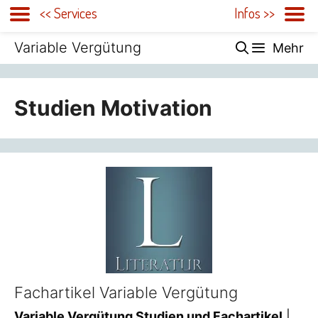
<< Services
Infos >>
Zum
Variable Vergütung
Mehr
Inhalt
springen
Studien Motivation
Fachartikel Variable Vergütung
Variable Vergütung Studien und Fachartikel
|