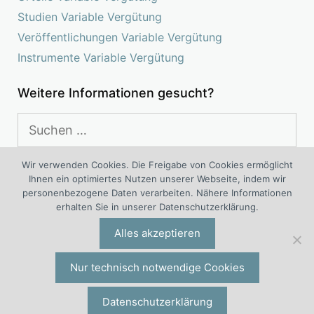
Studien Variable Vergütung
Veröffentlichungen Variable Vergütung
Instrumente Variable Vergütung
Weitere Informationen gesucht?
Suchen
nach:
Wir verwenden Cookies. Die Freigabe von Cookies ermöglicht
Ihnen ein optimiertes Nutzen unserer Webseite, indem wir
Das Kompetenz Center Variable Vergütung ist ein
personenbezogene Daten verarbeiten. Nähere Informationen
interdisziplinäres Projekt von Experten für variable Vergütung
erhalten Sie in unserer Datenschutzerklärung.
®
®
und variable Vergütungssysteme der I.O. Group
Wolf
Alles akzeptieren
Unternehmensberatungsgruppe | Engelsstraße 6 | 42283
Wuppertal | Deutschland | Tel. +49 (0)202 277 5000 |
io@iogw.de
|
Datenschutz
|
Impressum
|
Preise & Konditionen
|
Nur technisch notwendige Cookies
Allgemeine Geschäftsbedingungen
|
Kontakt
|
Presse-Kontakt
|
Datenschutzerklärung
®
© 2026 Wolf
Kompetenz Center Variable Vergütung