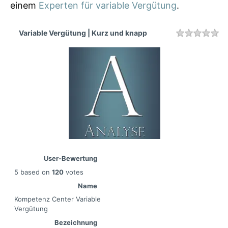
einem
Experten für variable Vergütung
.
Variable Vergütung | Kurz und knapp
Rating
1 
2 
3 
4 
5 
User-Bewertung
5
based on
120
votes
Name
Kompetenz Center Variable
Vergütung
Bezeichnung