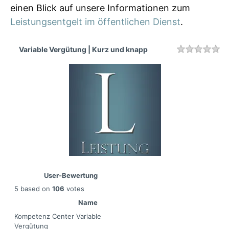
einen Blick auf unsere Informationen zum
Leistungsentgelt im öffentlichen Dienst
.
Variable Vergütung | Kurz und knapp
Rating
1 
2 
3 
4 
5 
User-Bewertung
5
based on
106
votes
Name
Kompetenz Center Variable
Vergütung