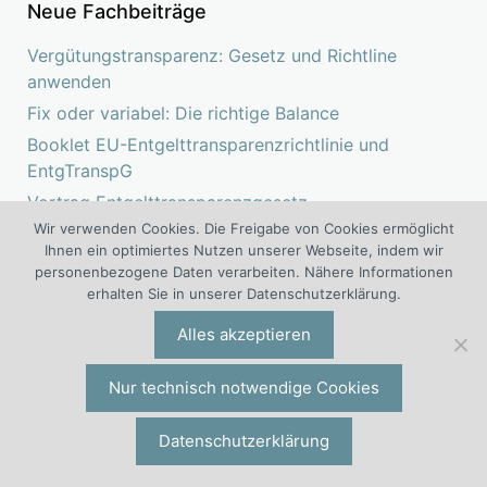
Neue Fachbeiträge
Vergütungstransparenz: Gesetz und Richtline
anwenden
Fix oder variabel: Die richtige Balance
Booklet EU-Entgelttransparenzrichtlinie und
EntgTranspG
Vortrag Entgelttransparenzgesetz
Wir verwenden Cookies. Die Freigabe von Cookies ermöglicht
So gelingt die korrekte Verbuchung variabler
Ihnen ein optimiertes Nutzen unserer Webseite, indem wir
Vergütungen
personenbezogene Daten verarbeiten. Nähere Informationen
Einführung in variable Vergütungssysteme
erhalten Sie in unserer Datenschutzerklärung.
Führungskräfte mit Vortrag über Motivation
Alles akzeptieren
begeistern
Effekte von Gehalt und Gehältern im Recruiting
Nur technisch notwendige Cookies
Wirkung variabler Vergütungskonzepte nachhaltig
steigern
Datenschutzerklärung
Zielgruppenanalyse für Kundenakquise und