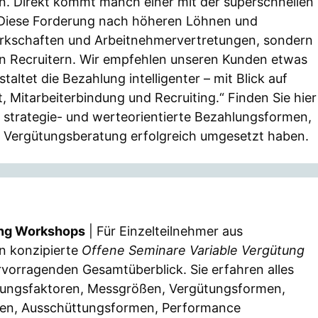
n. Direkt kommt manch einer mit der superschnellen
“ Diese Forderung nach höheren Löhnen und
erkschaften und Arbeitnehmervertretungen, sondern
en Recruitern. Wir empfehlen unseren Kunden etwas
altet die Bezahlung intelligenter – mit Blick auf
t, Mitarbeiterbindung und Recruiting.“ Finden Sie hier
 strategie- und werteorientierte Bezahlungsformen,
er Vergütungsberatung erfolgreich umgesetzt haben.
ung Workshops
| Für Einzelteilnehmer aus
n konzipierte
Offene Seminare Variable Vergütung
rvorragenden Gesamtüberblick. Sie erfahren alles
ütungsfaktoren, Messgrößen, Vergütungsformen,
en, Ausschüttungsformen, Performance