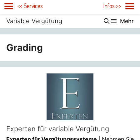
<< Services
Infos >>
Zum
Variable Vergütung
Mehr
Inhalt
springen
Grading
Experten für variable Vergütung
Experten für Vergütungssysteme
| Nehmen Sie