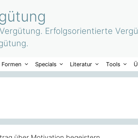
rgütung
 Vergütung. Erfolgsorientierte Vergü
gütung.
Formen
Specials
Literatur
Tools
Ü
trag über Motivation begeistern