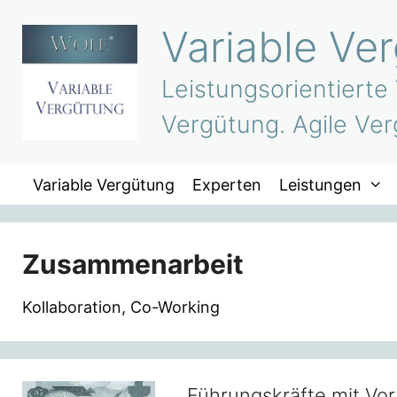
Zum
Variable Ve
Inhalt
springen
Leistungsorientierte
Vergütung. Agile Ver
Variable Vergütung
Experten
Leistungen
Zusammenarbeit
Kollaboration, Co-Working
Führungskräfte mit Vor