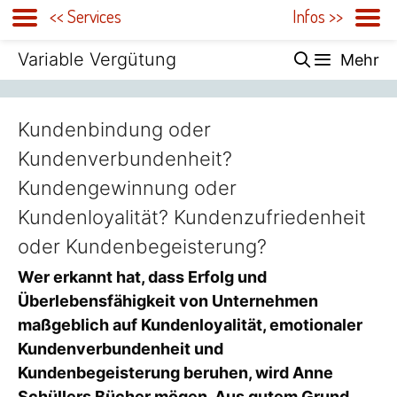
<< Services
Infos >>
Zum
Variable Vergütung
Mehr
Inhalt
springen
Kundenbindung oder
Kundenverbundenheit?
Kundengewinnung oder
Kundenloyalität? Kundenzufriedenheit
oder Kundenbegeisterung?
Wer erkannt hat, dass Erfolg und
Überlebensfähigkeit von Unternehmen
maßgeblich auf Kundenloyalität, emotionaler
Kundenverbundenheit und
Kundenbegeisterung beruhen, wird Anne
Schüllers Bücher mögen. Aus gutem Grund