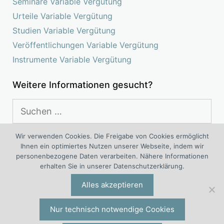
Seminare Variable Vergütung
Urteile Variable Vergütung
Studien Variable Vergütung
Veröffentlichungen Variable Vergütung
Instrumente Variable Vergütung
Weitere Informationen gesucht?
Suchen
nach:
Wir verwenden Cookies. Die Freigabe von Cookies ermöglicht
Ihnen ein optimiertes Nutzen unserer Webseite, indem wir
Das Kompetenz Center Variable Vergütung ist ein
personenbezogene Daten verarbeiten. Nähere Informationen
interdisziplinäres Projekt von Experten für variable Vergütung
erhalten Sie in unserer Datenschutzerklärung.
®
®
und variable Vergütungssysteme der I.O. Group
Wolf
Alles akzeptieren
Unternehmensberatungsgruppe | Engelsstraße 6 | 42283
Wuppertal | Deutschland | Tel. +49 (0)202 277 5000 |
io@iogw.de
|
Datenschutz
|
Impressum
|
Preise & Konditionen
|
Nur technisch notwendige Cookies
Allgemeine Geschäftsbedingungen
|
Kontakt
|
Presse-Kontakt
|