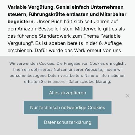
Variable Vergütung. Genial einfach Unternehmen
steuern, Führungskräfte entlasten und Mitarbeiter
begeistern.
Unser Buch hält sich seit Jahren auf
den Amazon-Bestsellerlisten. Mittlerweile gilt es als
das führende Standardwerk zum Thema "Variable
Vergütung". Es ist soeben bereits in der 6. Auflage
erschienen. Dafür wurde das Werk erneut von uns
aktualisiert, ergänzt und umfassend erweitert. Als
Wir verwenden Cookies. Die Freigabe von Cookies ermöglicht
Buch und e-Book erhältlich.
» Jetzt einen Blick ins
Ihnen ein optimiertes Nutzen unserer Webseite, indem wir
Buch werfen!
personenbezogene Daten verarbeiten. Nähere Informationen
erhalten Sie in unserer Datenschutzerklärung.
Alles akzeptieren
Heute meistgelesen
Nur technisch notwendige Cookies
Variable Vergütung
Datenschutzerklärung
Annika Abbing: Bonus-, Provisions-,