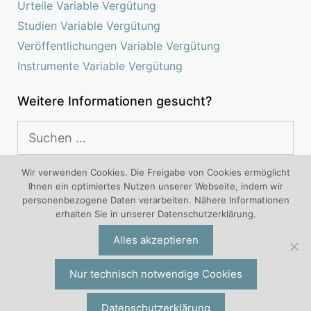
Urteile Variable Vergütung
Studien Variable Vergütung
Veröffentlichungen Variable Vergütung
Instrumente Variable Vergütung
Weitere Informationen gesucht?
Suchen
nach:
Wir verwenden Cookies. Die Freigabe von Cookies ermöglicht
Ihnen ein optimiertes Nutzen unserer Webseite, indem wir
Das Kompetenz Center Variable Vergütung ist ein
personenbezogene Daten verarbeiten. Nähere Informationen
interdisziplinäres Projekt von Experten für variable Vergütung
erhalten Sie in unserer Datenschutzerklärung.
®
®
und variable Vergütungssysteme der I.O. Group
Wolf
Alles akzeptieren
Unternehmensberatungsgruppe | Engelsstraße 6 | 42283
Wuppertal | Deutschland | Tel. +49 (0)202 277 5000 |
io@iogw.de
|
Datenschutz
|
Impressum
|
Preise & Konditionen
|
Nur technisch notwendige Cookies
Allgemeine Geschäftsbedingungen
|
Kontakt
|
Presse-Kontakt
|
Datenschutzerklärung
®