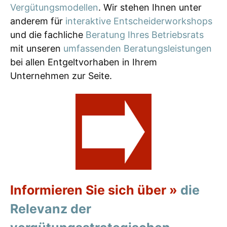
Vergütungsmodellen
. Wir stehen Ihnen unter
anderem für
interaktive Entscheiderworkshops
und die fachliche
Beratung Ihres Betriebsrats
mit unseren
umfassenden Beratungsleistungen
bei allen Entgeltvorhaben in Ihrem
Unternehmen zur Seite.
Informieren Sie sich über »
die
Relevanz der