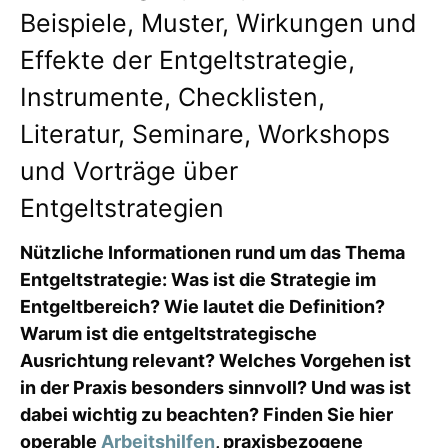
Beispiele, Muster, Wirkungen und
Effekte der Entgeltstrategie,
Instrumente, Checklisten,
Literatur, Seminare, Workshops
und Vorträge über
Entgeltstrategien
Nützliche Informationen rund um das Thema
Entgeltstrategie: Was ist die Strategie im
Entgeltbereich? Wie lautet die Definition?
Warum ist die entgeltstrategische
Ausrichtung relevant? Welches Vorgehen ist
in der Praxis besonders sinnvoll? Und was ist
dabei wichtig zu beachten? Finden Sie hier
operable
Arbeitshilfen
, praxisbezogene