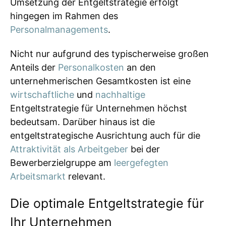
Umsetzung der Entgeltstrategie erfolgt
hingegen im Rahmen des
Personalmanagements
.
Nicht nur aufgrund des typischerweise großen
Anteils der
Personalkosten
an den
unternehmerischen Gesamtkosten ist eine
wirtschaftliche
und
nachhaltige
Entgeltstrategie für Unternehmen höchst
bedeutsam. Darüber hinaus ist die
entgeltstrategische Ausrichtung auch für die
Attraktivität als Arbeitgeber
bei der
Bewerberzielgruppe am
leergefegten
Arbeitsmarkt
relevant.
Die optimale Entgeltstrategie für
Ihr Unternehmen