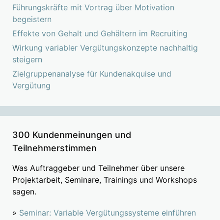
Führungskräfte mit Vortrag über Motivation
begeistern
Effekte von Gehalt und Gehältern im Recruiting
Wirkung variabler Vergütungskonzepte nachhaltig
steigern
Zielgruppenanalyse für Kundenakquise und
Vergütung
300 Kundenmeinungen und
Teilnehmerstimmen
Was Auftraggeber und Teilnehmer über unsere
Projektarbeit, Seminare, Trainings und Workshops
sagen.
»
Seminar: Variable Vergütungssysteme einführen