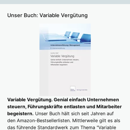
Unser Buch: Variable Vergütung
Variable Vergütung. Genial einfach Unternehmen
steuern, Führungskräfte entlasten und Mitarbeiter
begeistern.
Unser Buch hält sich seit Jahren auf
den Amazon-Bestsellerlisten. Mittlerweile gilt es als
das führende Standardwerk zum Thema "Variable