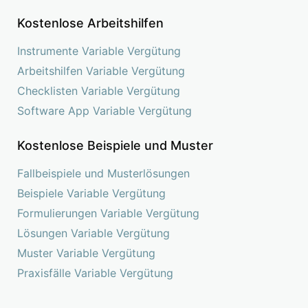
Kostenlose Arbeitshilfen
Instrumente Variable Vergütung
Arbeitshilfen Variable Vergütung
Checklisten Variable Vergütung
Software App Variable Vergütung
Kostenlose Beispiele und Muster
Fallbeispiele und Musterlösungen
Beispiele Variable Vergütung
Formulierungen Variable Vergütung
Lösungen Variable Vergütung
Muster Variable Vergütung
Praxisfälle Variable Vergütung