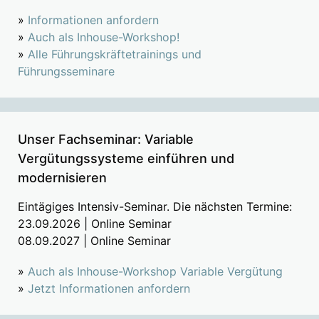
»
Informationen anfordern
»
Auch als Inhouse-Workshop!
»
Alle Führungskräftetrainings und
Führungsseminare
Unser Fachseminar: Variable
Vergütungssysteme einführen und
modernisieren
Eintägiges Intensiv-Seminar. Die nächsten Termine:
23.09.2026 | Online Seminar
08.09.2027 | Online Seminar
»
Auch als Inhouse-Workshop Variable Vergütung
»
Jetzt Informationen anfordern