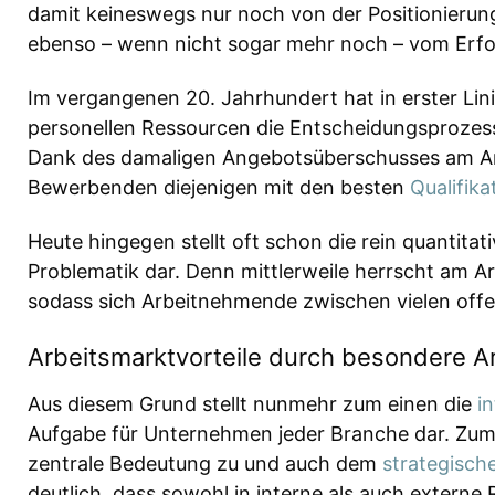
damit keineswegs nur noch von der Positionieru
ebenso – wenn nicht sogar mehr noch – vom Erfol
Im vergangenen 20. Jahrhundert hat in erster Lin
personellen Ressourcen die Entscheidungsprozes
Dank des damaligen Angebotsüberschusses am Arb
Bewerbenden diejenigen mit den besten
Qualifik
Heute hingegen stellt oft schon die rein quantit
Problematik dar. Denn mittlerweile herrscht am A
sodass sich Arbeitnehmende zwischen vielen offe
Arbeitsmarktvorteile durch besondere Arb
Aus diesem Grund stellt nunmehr zum einen die
i
Aufgabe für Unternehmen jeder Branche dar. Z
zentrale Bedeutung zu und auch dem
strategisch
deutlich, dass sowohl in interne als auch externe