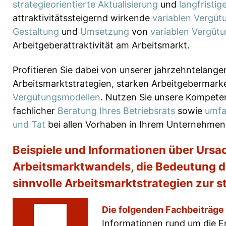
strategieorientierte Aktualisierung
und
langfristi
attraktivitätssteigernd wirkende
variablen Vergüt
Gestaltung
und
Umsetzung
von
variablen Vergüt
Arbeitgeberattraktivität am Arbeitsmarkt.
Profitieren Sie dabei von unserer jahrzehntelang
Arbeitsmarktstrategien, starken Arbeitgebermar
Vergütungsmodellen
. Nutzen Sie unsere Kompete
fachlicher
Beratung Ihres Betriebsrats
sowie
umfa
und Tat
bei allen Vorhaben in Ihrem Unternehmen 
Beispiele und Informationen über Ursa
Arbeitsmarktwandels, die Bedeutung 
sinnvolle Arbeitsmarktstrategien zur s
Die folgenden Fachbeiträge
Informationen rund um die E