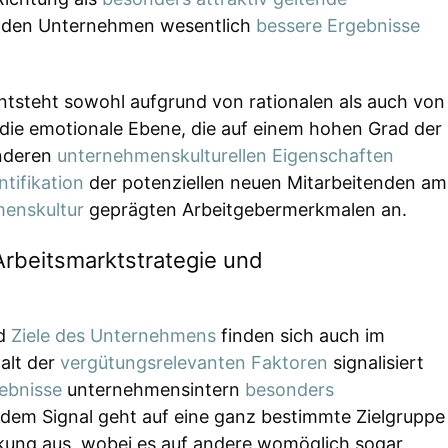
nden Unternehmen wesentlich
bessere Ergebnisse
tsteht sowohl aufgrund von rationalen als auch von
t die emotionale Ebene, die auf einem hohen Grad der
nderen
unternehmenskulturellen Eigenschaften
tifikation
der potenziellen neuen Mitarbeitenden am
enskultur
geprägten Arbeitgebermerkmalen an.
rbeitsmarktstrategie und
d
Ziele des Unternehmens
finden sich auch im
alt der
vergütungsrelevanten Faktoren
signalisiert
ebnisse
unternehmensintern
besonders
dem Signal geht auf eine ganz bestimmte Zielgruppe
rkung aus, wobei es auf andere womöglich sogar