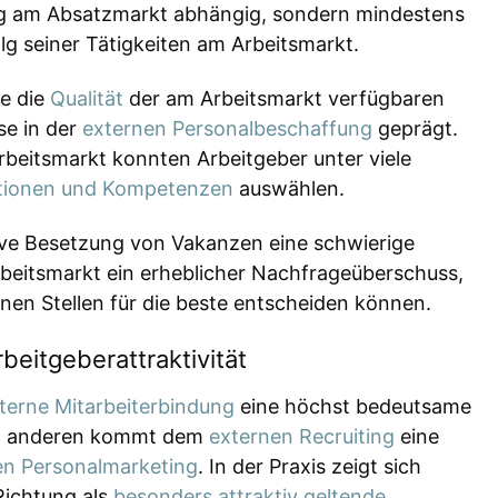
ng am Absatzmarkt abhängig, sondern mindestens
g seiner Tätigkeiten am Arbeitsmarkt.
ie die
Qualität
der am Arbeitsmarkt verfügbaren
se in der
externen Personalbeschaffung
geprägt.
eitsmarkt konnten Arbeitgeber unter viele
ationen und Kompetenzen
auswählen.
ative Besetzung von Vakanzen eine schwierige
rbeitsmarkt ein erheblicher Nachfrageüberschuss,
nen Stellen für die beste entscheiden können.
eitgeberattraktivität
nterne Mitarbeiterbindung
eine höchst bedeutsame
um anderen kommt dem
externen Recruiting
eine
en Personalmarketing
. In der Praxis zeigt sich
 Richtung als
besonders attraktiv geltende