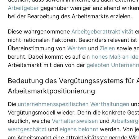
Arbeitgeber
gegenüber weniger anziehend wirke
bei der Bearbeitung des Arbeitsmarkts erzielen.
Diese wahrgenommene
Arbeitgeberattraktivität
en
nicht-rationalen Faktoren. Besonders relevant is
Übereinstimmung von
Werten
und
Zielen
sowie a
beruht. Dabei kommt es auf ein
hohes Maß an Iden
Arbeitsmarkt mit den von der
gelebten Unternehm
Bedeutung des Vergütungssystems für A
Arbeitsmarktpositionierung
Die
unternehmensspezifischen Werthaltungen
un
Vergütungsmodell wieder. Denn die konkrete Gest
deutlich, welche
Verhaltensweisen
und
Arbeitserg
wertgeschätzt
und
eigens belohnt
werden. Von je
am Arbeitsmarkt eine attraktivitätssteigernde Wi