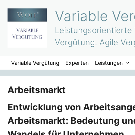
Zum
Variable Ve
Inhalt
springen
Leistungsorientierte
Vergütung. Agile Ver
Variable Vergütung
Experten
Leistungen
Arbeitsmarkt
Entwicklung von Arbeitsang
Arbeitsmarkt: Bedeutung un
Wandels für Unternehmen