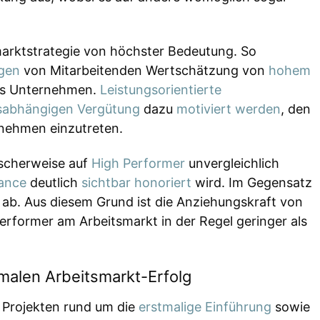
marktstrategie von höchster Bedeutung. So
ngen
von Mitarbeitenden Wertschätzung von
hohem
s Unternehmen.
Leistungsorientierte
gsabhängigen Vergütung
dazu
motiviert werden
, den
rnehmen einzutreten.
ischerweise auf
High Performer
unvergleichlich
ance
deutlich
sichtbar honoriert
wird. Im Gegensatz
 ab. Aus diesem Grund ist die Anziehungskraft von
erformer am Arbeitsmarkt in der Regel geringer als
malen Arbeitsmarkt-Erfolg
i Projekten rund um die
erstmalige Einführung
sowie