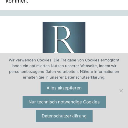
kommen.
Wir verwenden Cookies. Die Freigabe von Cookies ermöglicht
Ihnen ein optimiertes Nutzen unserer Webseite, indem wir
Referenzen
personenbezogene Daten verarbeiten. Nähere Informationen
erhalten Sie in unserer Datenschutzerklärung.
Vergütungsberatung: Erfahrungen
| Seit 1994
Alles akzeptieren
unterstützen wir Unternehmen und
Organisationen bei allen anstehenden Aufgaben
Nur technisch notwendige Cookies
im Bereich der Konzeption, Einführung und
Optimierung von Vergütungssystemen,
Datenschutzerklärung
Gehaltsstrukturen, Benefit-Systemen, variablen