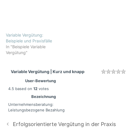
Variable Vergütung:
Beispiele und Praxisfälle
In "Beispiele Variable
Vergütung"
Variable Vergütung | Kurz und knapp
Rating
1 
2 
3 
4 
5 
User-Bewertung
4.5
based on
12
votes
Bezeichnung
Unternehmensberatung:
Leistungsbezogene Bezahlung
Erfolgsorientierte Vergütung in der Praxis