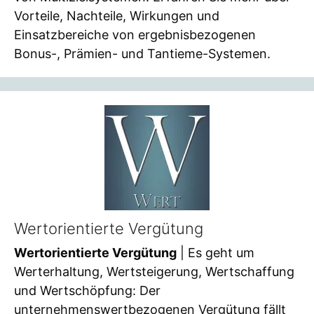
Vorteile, Nachteile, Wirkungen und
Einsatzbereiche von ergebnisbezogenen
Bonus-, Prämien- und Tantieme-Systemen.
Wertorientierte Vergütung
Wertorientierte Vergütung
| Es geht um
Werterhaltung, Wertsteigerung, Wertschaffung
und Wertschöpfung: Der
unternehmenswertbezogenen Vergütung fällt