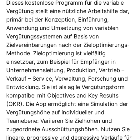
Dieses kostenlose Programm für die variable
Vergütung stellt eine nützliche Arbeitshilfe dar,
primär bei der Konzeption, Einführung,
Anwendung und Umsetzung von variablen
Vergütungssystemen auf Basis von
Zielvereinbarungen nach der Zieloptimierungs-
Methode. Zieloptimierung ist vielfältig
einsetzbar, zum Beispiel für Empfänger in
Unternehmensleitung, Produktion, Vertrieb –
Verkauf – Service, Verwaltung, Forschung und
Entwicklung. Sie ist als agile Vergütungsform
kompatibel mit Objectives and Key Results
(OKR). Die App ermöglicht eine Simulation der
Vergütungshöhe auf individueller und
Teamebene: Variieren Sie Zielhöhen und
zugeordnete Ausschüttungshöhen. Nutzen Sie
lineare, progressive und degressive Verläufe für