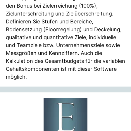
den Bonus bei Zielerreichung (100%),
Zielunterschreitung und Zielüberschreitung.
Definieren Sie Stufen und Bereiche,
Bodensetzung (Floorregelung) und Deckelung,
qualitative und quantitative Ziele, individuelle
und Teamziele bzw. Unternehmensziele sowie
Messgrößen und Kennziffern. Auch die
Kalkulation des Gesamtbudgets für die variablen
Gehaltskomponenten ist mit dieser Software
möglich.