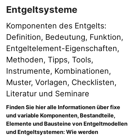
Entgeltsysteme
Komponenten des Entgelts:
Definition, Bedeutung, Funktion,
Entgeltelement-Eigenschaften,
Methoden, Tipps, Tools,
Instrumente, Kombinationen,
Muster, Vorlagen, Checklisten,
Literatur und Seminare
Finden Sie hier alle Informationen über fixe
und variable Komponenten, Bestandteile,
Elemente und Bausteine von Entgeltmodellen
und Entgeltsystemen: Wie werden