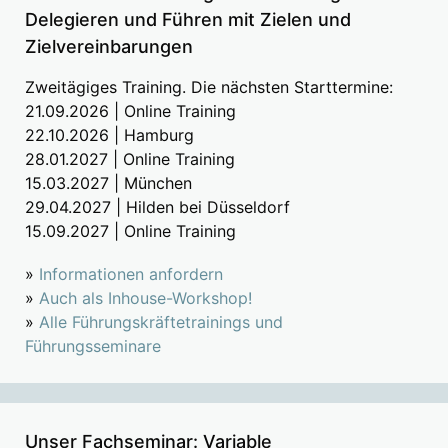
Delegieren und Führen mit Zielen und
Zielvereinbarungen
Zweitägiges Training. Die nächsten Starttermine:
21.09.2026 | Online Training
22.10.2026 | Hamburg
28.01.2027 | Online Training
15.03.2027 | München
29.04.2027 | Hilden bei Düsseldorf
15.09.2027 | Online Training
»
Informationen anfordern
»
Auch als Inhouse-Workshop!
»
Alle Führungskräftetrainings und
Führungsseminare
Unser Fachseminar: Variable