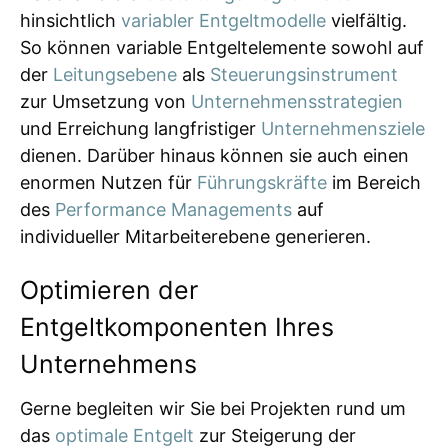
hinsichtlich
variabler Entgeltmodelle
vielfältig.
So können variable Entgeltelemente sowohl auf
der
Leitungsebene
als
Steuerungsinstrument
zur Umsetzung von
Unternehmensstrategien
und Erreichung langfristiger
Unternehmensziele
dienen. Darüber hinaus können sie auch einen
enormen Nutzen für
Führungskräfte
im Bereich
des
Performance Managements
auf
individueller Mitarbeiterebene generieren.
Optimieren der
Entgeltkomponenten Ihres
Unternehmens
Gerne begleiten wir Sie bei Projekten rund um
das
optimale Entgelt
zur Steigerung der