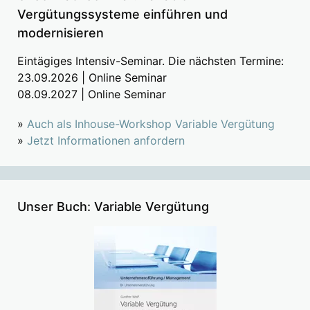
Vergütungssysteme einführen und
modernisieren
Eintägiges Intensiv-Seminar. Die nächsten Termine:
23.09.2026 | Online Seminar
08.09.2027 | Online Seminar
»
Auch als Inhouse-Workshop Variable Vergütung
»
Jetzt Informationen anfordern
Unser Buch: Variable Vergütung