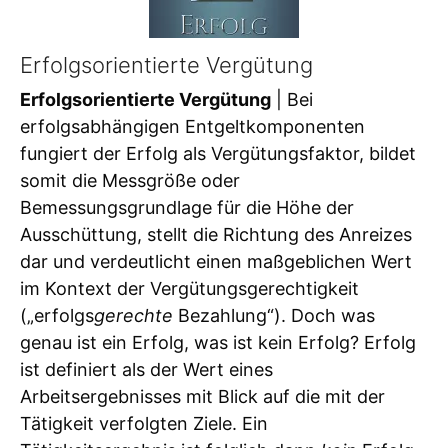
Erfolgsorientierte Vergütung
Erfolgsorientierte Vergütung
| Bei
erfolgsabhängigen Entgeltkomponenten
fungiert der Erfolg als Vergütungsfaktor, bildet
somit die Messgröße oder
Bemessungsgrundlage für die Höhe der
Ausschüttung, stellt die Richtung des Anreizes
dar und verdeutlicht einen maßgeblichen Wert
im Kontext der Vergütungsgerechtigkeit
(„erfolgs
gerechte
Bezahlung“). Doch was
genau ist ein Erfolg, was ist kein Erfolg? Erfolg
ist definiert als der Wert eines
Arbeitsergebnisses mit Blick auf die mit der
Tätigkeit verfolgten Ziele. Ein