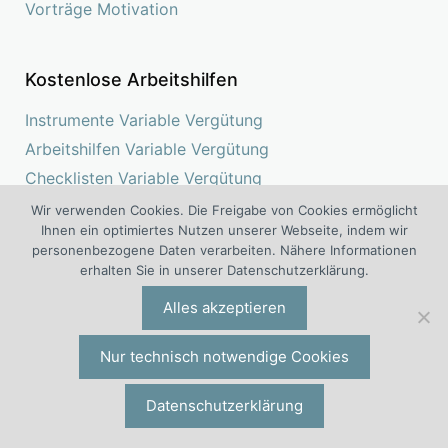
Vorträge Motivation
Kostenlose Arbeitshilfen
Instrumente Variable Vergütung
Arbeitshilfen Variable Vergütung
Checklisten Variable Vergütung
Software App Variable Vergütung
Wir verwenden Cookies. Die Freigabe von Cookies ermöglicht
Ihnen ein optimiertes Nutzen unserer Webseite, indem wir
personenbezogene Daten verarbeiten. Nähere Informationen
Kostenlose Beispiele und Muster
erhalten Sie in unserer Datenschutzerklärung.
Fallbeispiele und Musterlösungen
Alles akzeptieren
Beispiele Variable Vergütung
Formulierungen Variable Vergütung
Nur technisch notwendige Cookies
Lösungen Variable Vergütung
Datenschutzerklärung
Muster Variable Vergütung
Praxisfälle Variable Vergütung