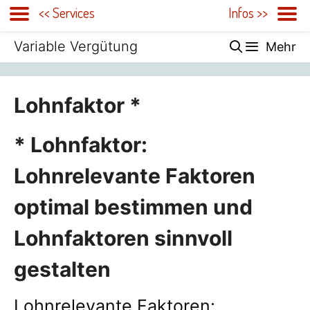
<< Services
Infos >>
Zum
Variable Vergütung
Mehr
Inhalt
springen
Lohnfaktor *
* Lohnfaktor:
Lohnrelevante Faktoren
optimal bestimmen und
Lohnfaktoren sinnvoll
gestalten
Lohnrelevante Faktoren: