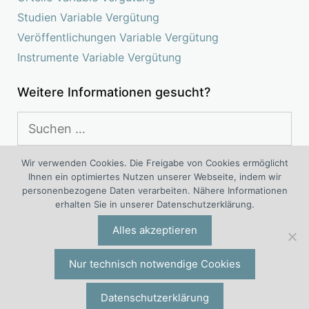
Studien Variable Vergütung
Veröffentlichungen Variable Vergütung
Instrumente Variable Vergütung
Weitere Informationen gesucht?
Suchen
nach:
Wir verwenden Cookies. Die Freigabe von Cookies ermöglicht
Ihnen ein optimiertes Nutzen unserer Webseite, indem wir
Das Kompetenz Center Variable Vergütung ist ein
personenbezogene Daten verarbeiten. Nähere Informationen
interdisziplinäres Projekt von Experten für variable Vergütung
erhalten Sie in unserer Datenschutzerklärung.
®
®
und variable Vergütungssysteme der I.O. Group
Wolf
Alles akzeptieren
Unternehmensberatungsgruppe | Engelsstraße 6 | 42283
Wuppertal | Deutschland | Tel. +49 (0)202 277 5000 |
io@iogw.de
|
Datenschutz
|
Impressum
|
Preise & Konditionen
|
Nur technisch notwendige Cookies
Allgemeine Geschäftsbedingungen
|
Kontakt
|
Presse-Kontakt
|
Datenschutzerklärung
®
© 2026 Wolf
Kompetenz Center Variable Vergütung