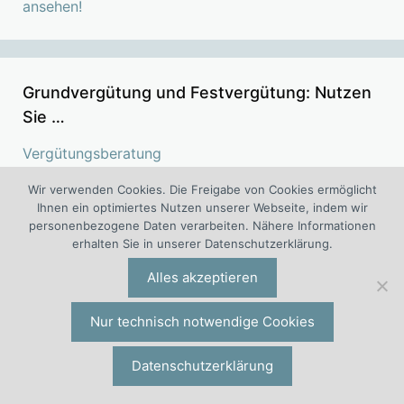
ansehen!
Grundvergütung und Festvergütung: Nutzen
Sie …
Vergütungsberatung
Begutachtung von Vergütungssystemen
Wir verwenden Cookies. Die Freigabe von Cookies ermöglicht
Seminare über Vergütungssysteme
Ihnen ein optimiertes Nutzen unserer Webseite, indem wir
personenbezogene Daten verarbeiten. Nähere Informationen
Workshops zu Vergütungssystemen
erhalten Sie in unserer Datenschutzerklärung.
Vergütungsstudien
Alles akzeptieren
Literatur über Vergütungssysteme
Vorträge Vergütung
Nur technisch notwendige Cookies
Datenschutzerklärung
Variable Vergütung: Wir unterstützen Sie mit
…